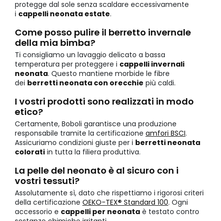
protegge dal sole senza scaldare eccessivamente
i
cappelli neonata estate
.
Come posso pulire il berretto invernale
della mia bimba?
Ti consigliamo un lavaggio delicato a bassa
temperatura per proteggere i
cappelli invernali
neonata
. Questo mantiene morbide le fibre
dei
berretti neonata con orecchie
più caldi.
I vostri prodotti sono realizzati in modo
etico?
Certamente, Boboli garantisce una produzione
responsabile tramite la certificazione
amfori BSCI
.
Assicuriamo condizioni giuste per i
berretti neonata
colorati
in tutta la filiera produttiva.
La pelle del neonato è al sicuro con i
vostri tessuti?
Assolutamente sì, dato che rispettiamo i rigorosi criteri
della certificazione
OEKO-TEX® Standard 100
. Ogni
accessorio e
cappelli per neonata
è testato contro
sostanze chimiche irritanti.