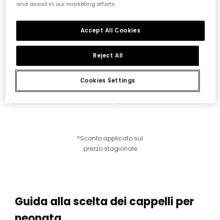
and assist in our marketing efforts.
Accept All Cookies
Reject All
Cookies Settings
Cappello neonato a quadri
Cappello marrone neonato con stampa di gufo
15,95 €
19,95 €
7,95 €
*Sconto applicato sul
prezzo stagionale
Guida alla scelta dei cappelli per
neonata