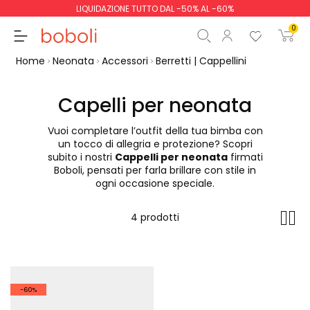
LIQUIDAZIONE TUTTO DAL -50% AL -60%
0
Home
Neonata
Accessori
Berretti | Cappellini
Capelli per neonata
Vuoi completare l’outfit della tua bimba con
Totale parziale
0,00 €
un tocco di allegria e protezione? Scopri
subito i nostri
Cappelli per neonata
firmati
Totale
0,00 €
Boboli, pensati per farla brillare con stile in
ogni occasione speciale.
Continua
Inizio ordine
4 prodotti
-60%