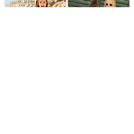
Completo da bambina top e shorts turchese
Vestito in lino a righe per bambina
25,95 €
12,95 €
35,95 €
13,05 €
17,95 €
-60%
-60%