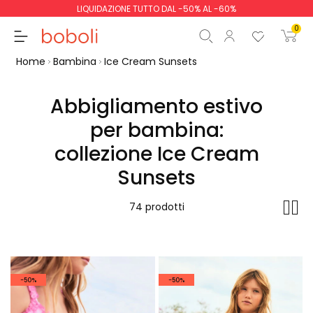
LIQUIDAZIONE TUTTO DAL -50% AL -60%
0
Home
Bambina
Ice Cream Sunsets
Abbigliamento estivo
per bambina:
Totale parziale
0,00 €
collezione Ice Cream
Totale
0,00 €
Sunsets
Continua
Inizio ordine
74 prodotti
-50%
-50%