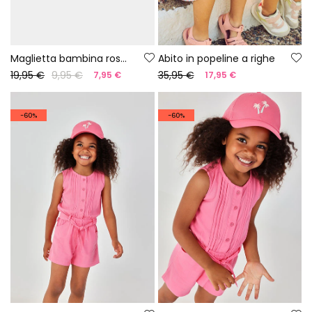
Maglietta bambina rosa a maglia
Abito in popeline a righe
19,95 €
9,95 €
35,95 €
7,95 €
17,95 €
-60%
-60%