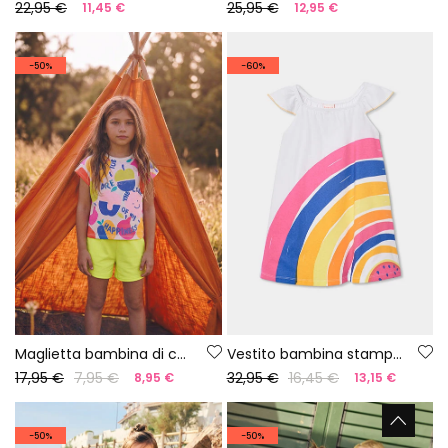
22,95 €
25,95 €
11,45 €
12,95 €
-50%
-60%
Maglietta bambina di cotone bianco
Vestito bambina stampato
17,95 €
7,95 €
32,95 €
16,45 €
8,95 €
13,15 €
-50%
-50%