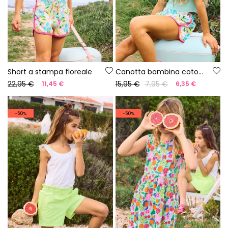
Short a stampa floreale
Canotta bambina cotone azzurro cielo
22,95 €
15,95 €
7,95 €
11,45 €
6,35 €
-50%
-50%