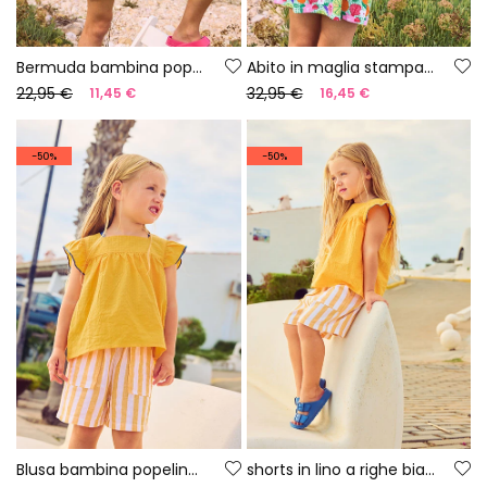
Bermuda bambina popeline a quadri
Abito in maglia stampato con frutta
22,95 €
32,95 €
11,45 €
16,45 €
-50%
-50%
Blusa bambina popeline giallo
shorts in lino a righe bianche e gialle