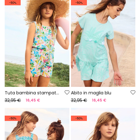
-50%
-50%
Tuta bambina stampata floreale
Abito in maglia blu
32,95 €
32,95 €
16,45 €
16,45 €
-50%
-50%