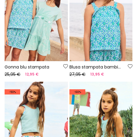
Gonna blu stampata
Blusa stampata bambina
25,95 €
27,95 €
12,95 €
13,95 €
-50%
-60%