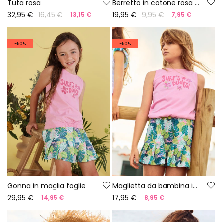
Tuta rosa
Berretto in cotone rosa palme
32,95 €
16,45 €
19,95 €
9,95 €
13,15 €
7,95 €
-50%
-50%
Gonna in maglia foglie
Maglietta da bambina in cotone rosa
29,95 €
17,95 €
14,95 €
8,95 €