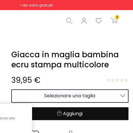
I resi sono gratuiti!
Totale
0,00 €
0
Inizio ordine
Giacca in maglia bambina
ecru stampa multicolore
39,95 €
Selezionare una taglia
Aggiungi
ance site