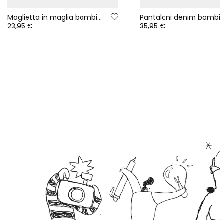
Maglietta in maglia bambina gialla con paillettes smiley
23,95 €
35,95 €