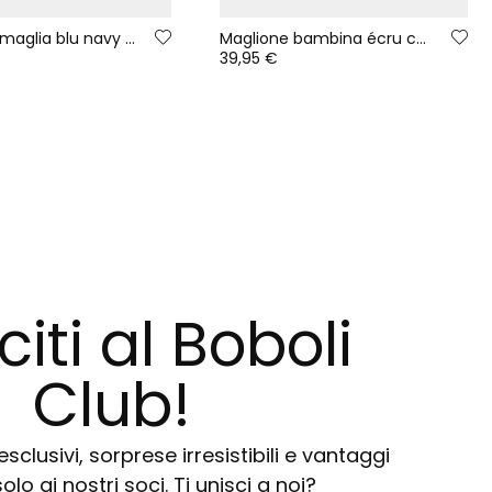
Vestito in maglia blu navy stampato con paillettes
Maglione bambina écru con righe multicolore
39,95 €
citi al Boboli
Club!
sclusivi, sorprese irresistibili e vantaggi
solo ai nostri soci. Ti unisci a noi?