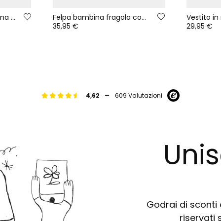
Pantaloni denim bambina blu con toppe di fiori
Felpa bambina fragola con cappuccio stampato
35,95 €
29,95 €
-
4,62
609 Valutazioni
Unis
Godrai di sconti e
riservati 