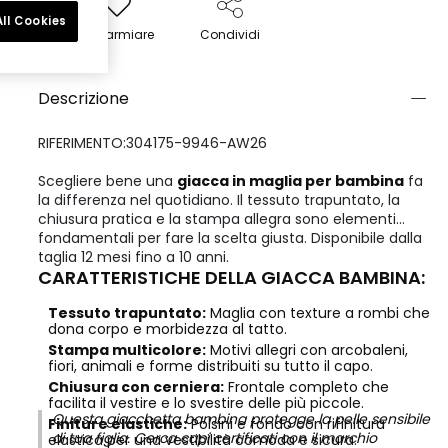
ll Cookies
Risparmiare
Condividi
Descrizione
RIFERIMENTO:304175-9946-AW26
Scegliere bene una
giacca in maglia per bambina
fa
la differenza nel quotidiano. Il tessuto trapuntato, la
chiusura pratica e la stampa allegra sono elementi
fondamentali per fare la scelta giusta. Disponibile dalla
taglia 12 mesi fino a 10 anni.
CARATTERISTICHE DELLA GIACCA BAMBINA:
Tessuto trapuntato:
Maglia con texture a rombi che
dona corpo e morbidezza al tatto.
Stampa multicolore:
Motivi allegri con arcobaleni,
fiori, animali e forme distribuiti su tutto il capo.
Chiusura con cerniera:
Frontale completo che
facilita il vestire e lo svestire delle più piccole.
Questa giacchetta bambina protegge la pelle sensibile
Finiture elastiche:
Polsini e fondo con rifinitura
di tua figlia. Cerca capi certificati con il marchio
elastica per una vestibilità comoda e sicura.