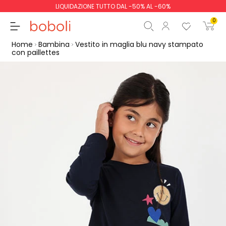
LIQUIDAZIONE TUTTO DAL -50% AL -60%
0
Home
Bambina
Vestito in maglia blu navy stampato
con paillettes
Totale parziale
0,00 €
Totale
0,00 €
Continua
Inizio ordine