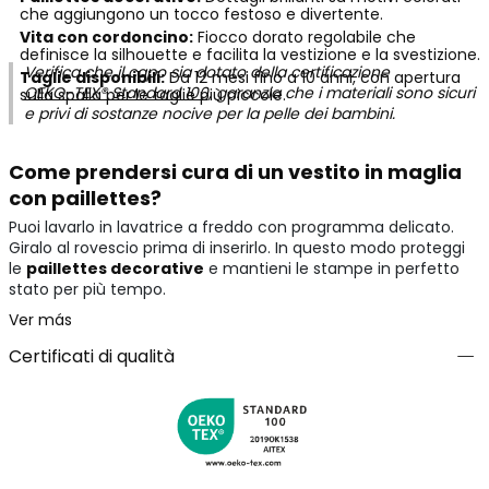
che aggiungono un tocco festoso e divertente.
Vita con cordoncino:
Fiocco dorato regolabile che
definisce la silhouette e facilita la vestizione e la svestizione.
Verifica che il capo sia dotato della certificazione
Taglie disponibili:
Da 12 mesi fino a 10 anni, con apertura
OEKO-TEX® Standard 100
, garanzia che i materiali sono sicuri
sulla spalla per le taglie più piccole.
e privi di sostanze nocive per la pelle dei bambini.
Come prendersi cura di un vestito in maglia
con paillettes?
Puoi lavarlo in lavatrice a freddo con programma delicato.
Giralo al rovescio prima di inserirlo. In questo modo proteggi
le
paillettes decorative
e mantieni le stampe in perfetto
stato per più tempo.
Ver más
Certificati di qualità