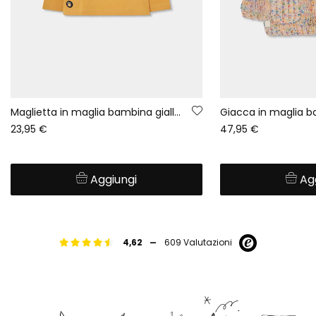
Maglietta in maglia bambina gialla con paillettes smiley
23,95 €
47,95 €
Aggiungi
Ag
-
4,62
609 Valutazioni