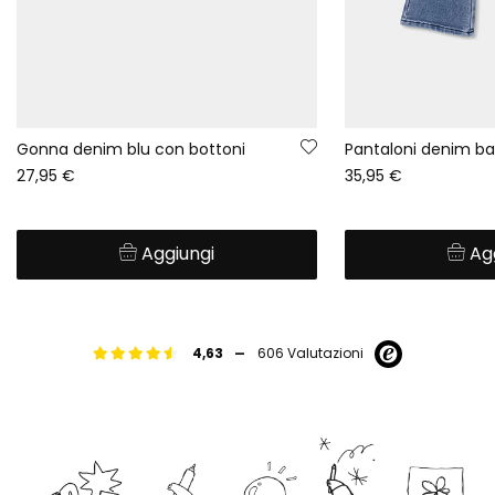
Gonna denim blu con bottoni
27,95 €
35,95 €
Aggiungi
Ag
-
4,63
606 Valutazioni