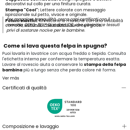
decorativi sul collo per una finitura curata.
Stampa "Cool":
Lettere colorate con messaggio
ispirazionale sul petto, vivace e originale.
Per maggiore tranquillità, cerca capi certificati con il
Polsini elastici:
Rifiniscono le maniche con una vestibilità
marchio
OEKO-TEX® Standard 100
, che garantisce tessuti
comoda, evitando che si alzino durante il gioco.
privi di sostanze nocive per le bambine.
Come si lava questa felpa in spugna?
Puoi lavarla in lavatrice con acqua fredda o tiepida. Consulta
l'etichetta interna per confermare la temperatura esatta.
Lavare al rovescio aiuta a conservare la
stampa della felpa
bambina
più a lungo senza che perda colore né forma.
Ver más
Certificati di qualità
Composizione e lavaggio