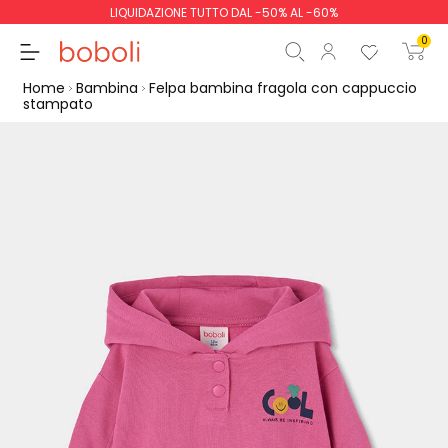
LIQUIDAZIONE TUTTO DAL -50% AL -60%
0
Home
Bambina
Felpa bambina fragola con cappuccio
stampato
Totale parziale
0,00 €
Totale
0,00 €
Continua
Inizio ordine