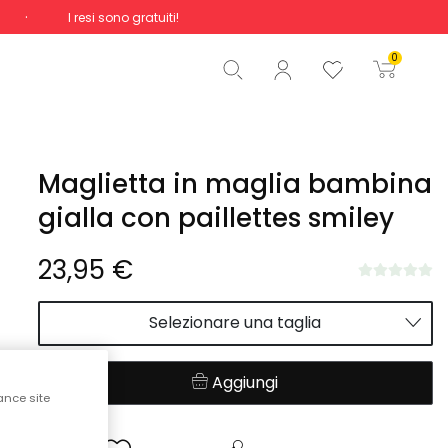
I resi sono gratuiti!
Totale
0,00 €
0
Inizio ordine
Maglietta in maglia bambina
gialla con paillettes smiley
23,95 €
Selezionare una taglia
Aggiungi
ance site