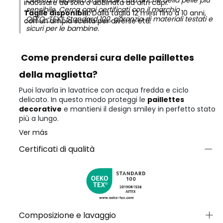
Questa maglietta si prende cura anche della pelle più
indossare da sola o abbinata ad altri capi.
sensibile. Cerca capi certificati con il marchio
Taglie disponibili:
Dalla taglia 12 mesi fino a 10 anni,
OEKO-TEX® Standard 100
, garanzia di materiali testati e
con un'ampia scelta per diverse età.
sicuri per le bambine.
Come prendersi cura delle paillettes
della maglietta?
Puoi lavarla in lavatrice con acqua fredda e ciclo
delicato. In questo modo proteggi le
paillettes
decorative
e mantieni il design smiley in perfetto stato
più a lungo.
Ver más
Certificati di qualità
Composizione e lavaggio