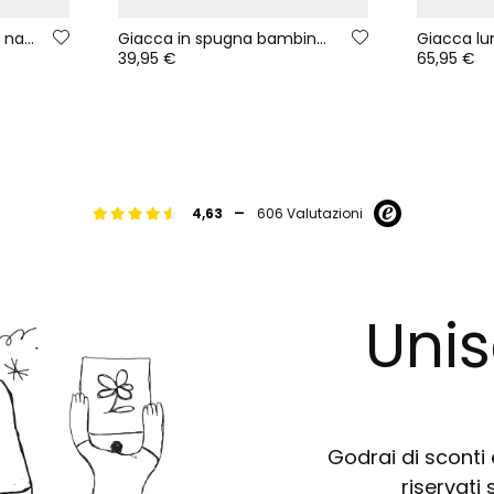
Pantalone bambina blu navy
Giacca in spugna bambina blu navy stampata a fiori
39,95 €
65,95 €
-
4,63
606 Valutazioni
Unis
Godrai di sconti e
riservati 