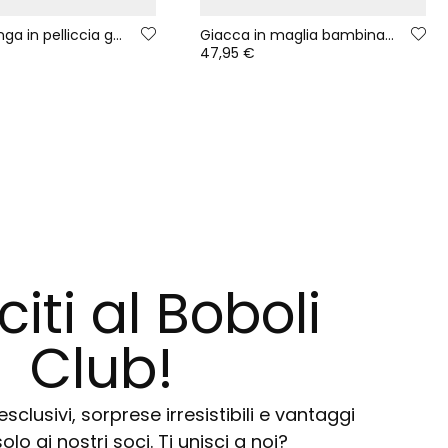
Giacca lunga in pelliccia grezza da bambina con stampa multicolore
Giacca in maglia bambina ecru multicolore con cappuccio
47,95 €
citi al Boboli
Club!
sclusivi, sorprese irresistibili e vantaggi
solo ai nostri soci. Ti unisci a noi?