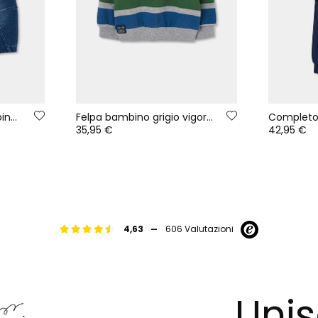
Pantalone denim bambino blu con cordoncino
Felpa bambino grigio vigoré a righe multicolore
35,95 €
42,95 €
-
4,63
606 Valutazioni
Unis