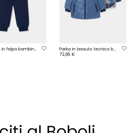
Completo in felpa bambino arancione con stampa pixel
Parka in tessuto tecnico bambino blu reversibile stampata
72,95 €
citi al Boboli