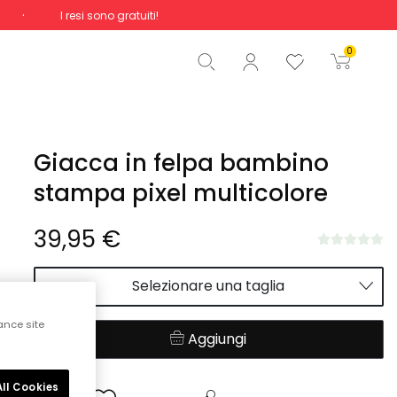
I resi sono gratuiti!
Totale
0,00 €
0
Inizio ordine
Giacca in felpa bambino
stampa pixel multicolore
39,95 €
Selezionare una taglia
ance site
Aggiungi
ll Cookies