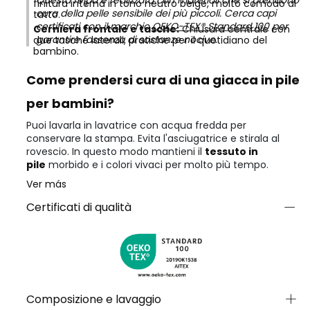
Questa felpa è realizzata con materiali che si prendono
finitura interna in tono neutro beige, molto comodo al
cura della pelle sensibile dei più piccoli. Cerca capi
tatto.
certificati con il marchio
OEKO-TEX® Standard 100
per
Cerniera frontale e tasche:
Chiusura centrale con
garantire l'assenza di sostanze nocive.
due tasche laterali, pratiche per il quotidiano del
bambino.
Come prendersi cura di una giacca in pile
per bambini?
Puoi lavarla in lavatrice con acqua fredda per
conservare la stampa. Evita l'asciugatrice e stirala al
rovescio. In questo modo mantieni il
tessuto in
pile
morbido e i colori vivaci per molto più tempo.
Ver más
Certificati di qualità
Composizione e lavaggio