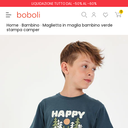
LIQUIDAZIONE TUTTO DAL -50% AL -60%
0
Home
Bambino
Maglietta in maglia bambino verde
stampa camper
Totale parziale
0,00 €
Totale
0,00 €
Continua
Inizio ordine