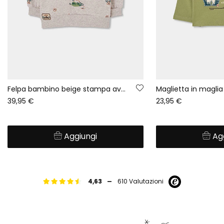
Felpa bambino beige stampa avventura
39,95 €
23,95 €
Aggiungi
Ag
-
4,63
610 Valutazioni