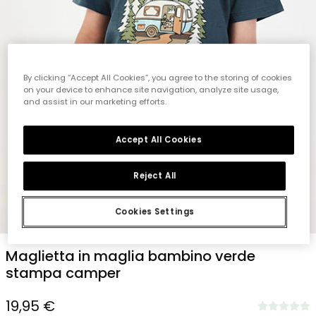
By clicking “Accept All Cookies”, you agree to the storing of cookies
on your device to enhance site navigation, analyze site usage,
and assist in our marketing efforts.
Accept All Cookies
Reject All
Cookies Settings
1
2
3
4
5
Maglietta in maglia bambino verde
stampa camper
19,95 €