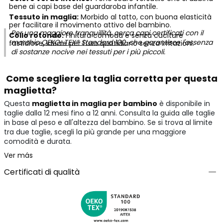
bene ai capi base del guardaroba infantile.
Tessuto in maglia:
Morbido al tatto, con buona elasticità
per facilitare il movimento attivo del bambino.
Per una maggiore tranquillità, cerca capi certificati con il
Collo rotondo:
Finitura comoda e senza cuciture
marchio
OEKO-TEX® Standard 100
, che garantisce l'assenza
fastidiose, ideale per l'uso quotidiano senza irritazioni.
di sostanze nocive nei tessuti per i più piccoli.
Come scegliere la taglia corretta per questa
maglietta?
Questa
maglietta in maglia per bambino
è disponibile in
taglie dalla 12 mesi fino a 12 anni. Consulta la guida alle taglie
in base al peso e all'altezza del bambino. Se si trova al limite
tra due taglie, scegli la più grande per una maggiore
comodità e durata.
Ver más
Certificati di qualità