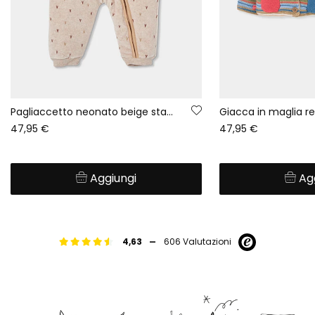
Pagliaccetto neonato beige stampato con cappuccio
47,95 €
47,95 €
Aggiungi
Ag
-
4,63
606 Valutazioni