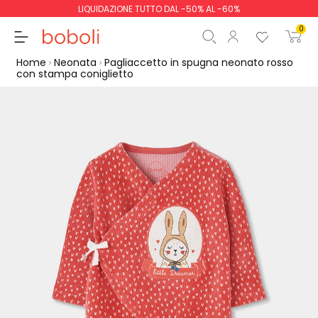
LIQUIDAZIONE TUTTO DAL -50% AL -60%
0
Home
Neonata
Pagliaccetto in spugna neonato rosso
con stampa coniglietto
Totale parziale
0,00 €
Totale
0,00 €
Continua
Inizio ordine