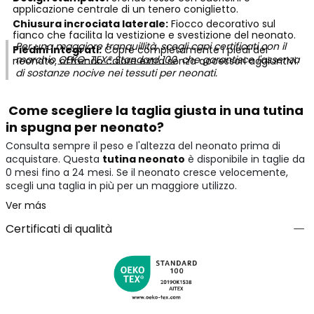
applicazione centrale di un tenero coniglietto.
Chiusura incrociata laterale:
Fiocco decorativo sul
fianco che facilita la vestizione e svestizione del neonato.
Per una maggiore tranquillità, scegli capi certificati con il
Piedini integrati:
Copre completamente i piedi del
marchio
OEKO-TEX® Standard 100
, che garantisce l'assenza
neonato, offrendo calore extra senza accessori aggiuntivi.
di sostanze nocive nei tessuti per neonati.
Come scegliere la taglia giusta in una tutina
in spugna per neonato?
Consulta sempre il peso e l'altezza del neonato prima di
acquistare. Questa
tutina neonato
è disponibile in taglie da
0 mesi fino a 24 mesi. Se il neonato cresce velocemente,
scegli una taglia in più per un maggiore utilizzo.
Ver más
Certificati di qualità