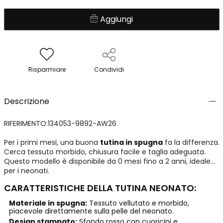
Aggiungi
Risparmiare
Condividi
Descrizione
RIFERIMENTO:134053-9892-AW26
Per i primi mesi, una buona
tutina in spugna
fa la differenza.
Cerca tessuto morbido, chiusura facile e taglia adeguata.
Questo modello è disponibile da 0 mesi fino a 2 anni, ideale
per i neonati.
CARATTERISTICHE DELLA TUTINA NEONATO:
Materiale in spugna:
Tessuto vellutato e morbido,
piacevole direttamente sulla pelle del neonato.
Design stampato:
Sfondo rosso con cuoricini e