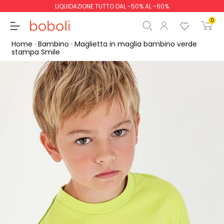
LIQUIDAZIONE TUTTO DAL -50% AL -60%
0
Home
Bambino
Maglietta in maglia bambino verde
stampa Smile
Totale parziale
0,00 €
Totale
0,00 €
Continua
Inizio ordine