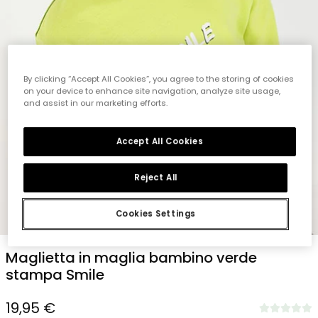
By clicking “Accept All Cookies”, you agree to the storing of cookies
on your device to enhance site navigation, analyze site usage,
and assist in our marketing efforts.
Accept All Cookies
Reject All
Cookies Settings
1
2
3
4
5
6
Maglietta in maglia bambino verde
stampa Smile
19,95 €