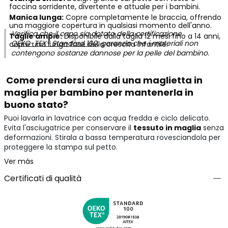
faccina sorridente, divertente e attuale per i bambini.
Manica lunga:
Copre completamente le braccia, offrendo
una maggiore copertura in qualsiasi momento dell'anno.
Verifica che il capo sia dotato della certificazione
Taglie ampie:
Disponibile dalla taglia 12 mesi fino a 14 anni,
OEKO-TEX® Standard 100
, garanzia che i materiali non
copre una lunga fase della crescita infantile.
contengono sostanze dannose per la pelle del bambino.
Come prendersi cura di una maglietta in
maglia per bambino per mantenerla in
buono stato?
Puoi lavarla in lavatrice con acqua fredda e ciclo delicato.
Evita l'asciugatrice per conservare il
tessuto in maglia
senza
deformazioni. Stirala a bassa temperatura rovesciandola per
proteggere la stampa sul petto.
Ver más
Certificati di qualità