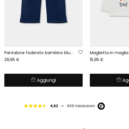
Pantalone foderato bambino blu navy con cordoncino
29,95 €
15,95 €
Aggiungi
Ag
-
4,62
609 Valutazioni