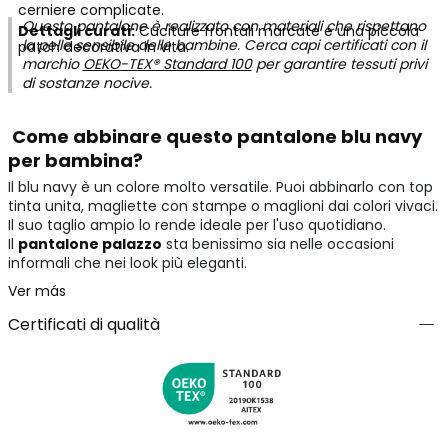
cerniere complicate.
Questo pantalone è realizzato con materiali che rispettano
Dettagli curati:
Cuciture frontali marcate e una piccola
la pelle sensibile delle bambine. Cerca capi certificati con il
patch decorativa in vita.
marchio
OEKO-TEX® Standard 100
per garantire tessuti privi
di sostanze nocive.
Come abbinare questo pantalone blu navy
per bambina?
Il blu navy è un colore molto versatile. Puoi abbinarlo con top
tinta unita, magliette con stampe o maglioni dai colori vivaci.
Il suo taglio ampio lo rende ideale per l'uso quotidiano.
Il
pantalone palazzo
sta benissimo sia nelle occasioni
informali che nei look più eleganti.
Ver más
Certificati di qualità