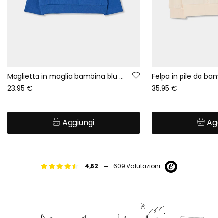
Maglietta in maglia bambina blu con stampa arcobaleno
23,95 €
35,95 €
Aggiungi
Ag
-
4,62
609 Valutazioni