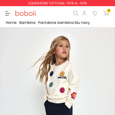
LIQUIDAZIONE TUTTO DAL -50% AL -60%
0
Home
Bambina
Pantalone bambina blu navy
Totale parziale
0,00 €
Totale
0,00 €
Continua
Inizio ordine