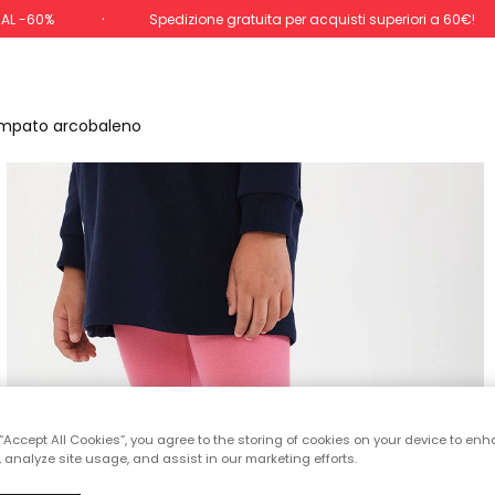
 AL -60%
Spedizione gratuita per acquisti superiori a 60€!
ampato arcobaleno
 “Accept All Cookies”, you agree to the storing of cookies on your device to enh
 analyze site usage, and assist in our marketing efforts.