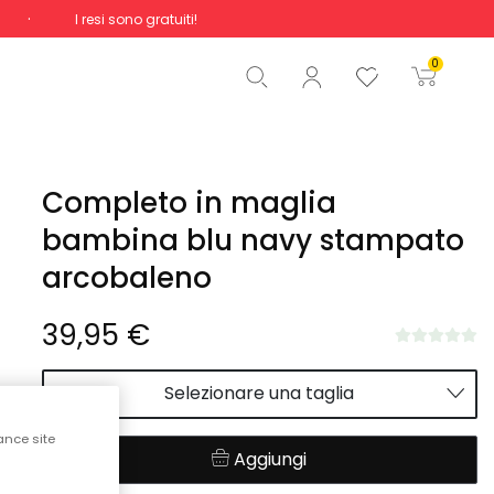
I resi sono gratuiti!
Totale
0,00 €
0
Inizio ordine
Completo in maglia
bambina blu navy stampato
arcobaleno
39,95 €
Selezionare una taglia
ance site
Aggiungi