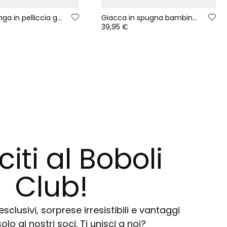
Giacca lunga in pelliccia grezza da bambina con stampa multicolore
Giacca in spugna bambina blu navy stampata a fiori
39,95 €
citi al Boboli
Club!
sclusivi, sorprese irresistibili e vantaggi
solo ai nostri soci. Ti unisci a noi?