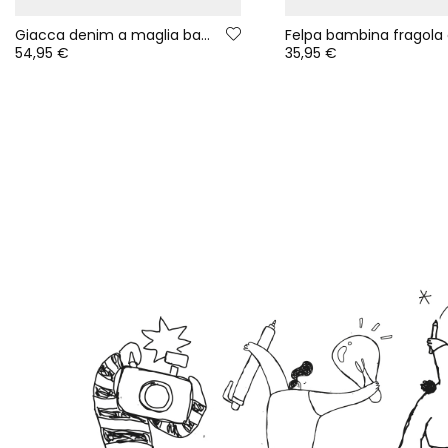
Giacca denim a maglia bambino blu con collo in spugna
54,95 €
35,95 €