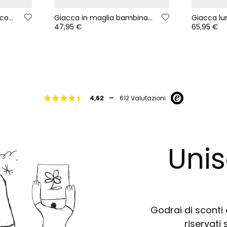
Felpa bambina fragola con cappuccio stampato
Giacca in maglia bambina ecru multicolore con cappuccio
47,95 €
65,95 €
-
4,62
612 Valutazioni
Unis
Godrai di sconti e
riservati 