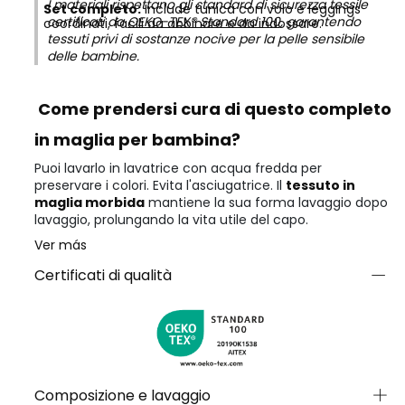
I materiali rispettano gli standard di sicurezza tessile
Set completo:
Include tunica con volo e leggings
certificati da
OEKO-TEX® Standard 100
, garantendo
coordinati, facili da abbinare e da indossare.
tessuti privi di sostanze nocive per la pelle sensibile
delle bambine.
Come prendersi cura di questo completo
in maglia per bambina?
Puoi lavarlo in lavatrice con acqua fredda per
preservare i colori. Evita l'asciugatrice. Il
tessuto in
maglia morbida
mantiene la sua forma lavaggio dopo
lavaggio, prolungando la vita utile del capo.
Ver más
Certificati di qualità
Composizione e lavaggio