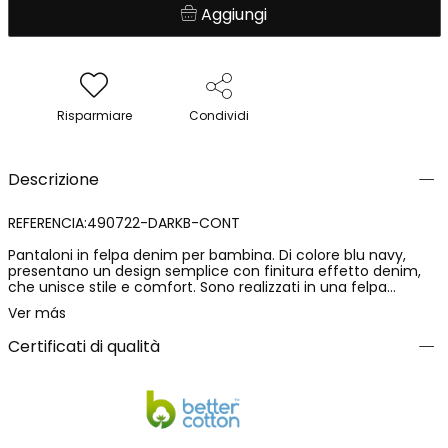
Aggiungi
Risparmiare
Condividi
Descrizione
REFERENCIA:490722-DARKB-CONT
Pantaloni in felpa denim per bambina. Di colore blu navy,
presentano un design semplice con finitura effetto denim,
che unisce stile e comfort. Sono realizzati in una felpa
morbida ed elasticizzata, con una composizione di 78%
Ver más
cotone, 15% poliestere e 7% elastan, che garantisce comfort,
flessibilità e una vestibilità piacevole. Un capo pratico e
Certificati di qualità
versatile, ideale per l’uso quotidiano e per creare look comodi.