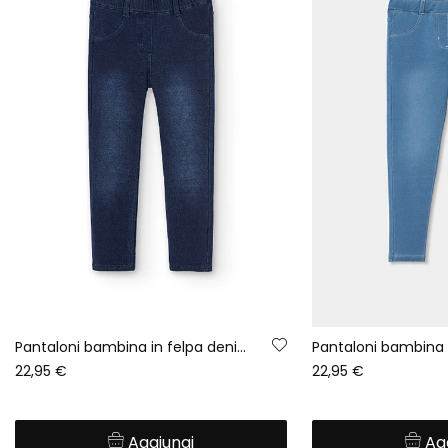
Pantaloni bambina in felpa denim blu
22,95 €
22,95 €
Aggiungi
Ag