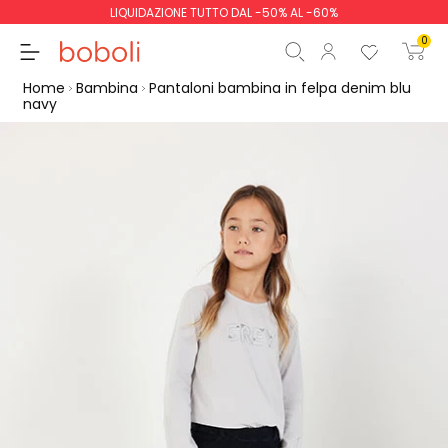
LIQUIDAZIONE TUTTO DAL -50% AL -60%
0
Home
Bambina
Pantaloni bambina in felpa denim blu
navy
Totale parziale
0,00 €
Totale
0,00 €
Continua
Inizio ordine