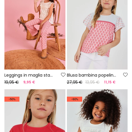
Leggings in maglia stampata
Blusa bambina popeline stampato
19,95 €
27,95 €
13,95 €
9,95 €
11,15 €
-50%
-60%