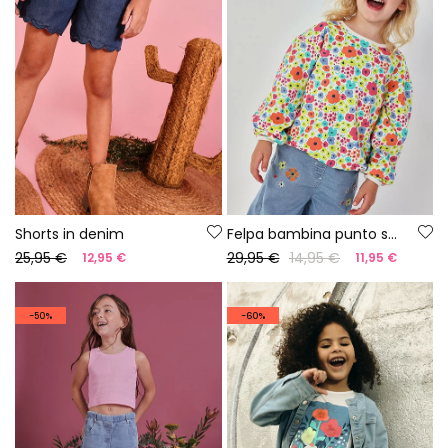
Shorts in denim
Felpa bambina punto stampato
25,95 €
29,95 €
14,95 €
12,95 €
11,95 €
-50%
-60%