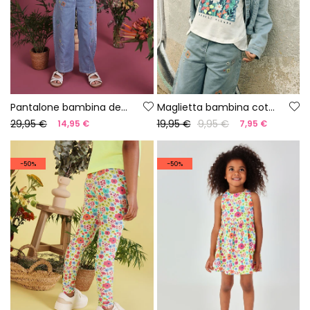
Pantalone bambina denim
Maglietta bambina cotone manica lunga
29,95 €
19,95 €
9,95 €
14,95 €
7,95 €
-50%
-50%