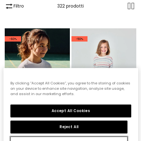
Filtro
322 prodotti
-60%
-50%
By clicking “Accept All Cookies”, you agree to the storing of cookies
on your device to enhance site navigation, analyze site usage,
and assist in our marketing efforts.
Accept All Cookies
Reject All
Maglietta color grezzo FIFA WORLD CUP 2026© X Boboli
Pantaloni bambina denim blu
22,95 €
11,45 €
29,95 €
9,15 €
14,95 €