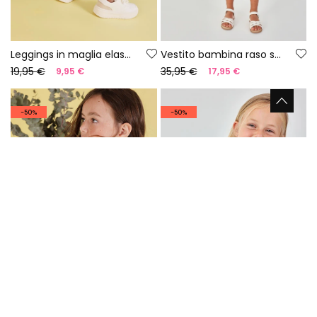
Leggings in maglia elastica stampata
Vestito bambina raso stampato a fiori
19,95 €
35,95 €
9,95 €
17,95 €
-50%
-50%
Maglietta da bambina in cotone arancione
T-shirt da bambina in cotone bianco con fiori