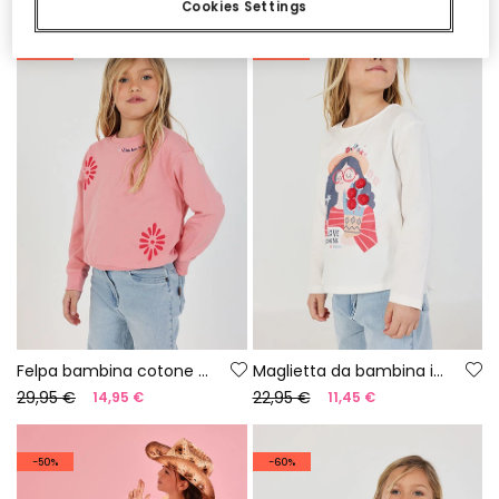
Cookies Settings
-50%
-50%
Felpa bambina cotone salmone
Maglietta da bambina in cotone bianca
29,95 €
22,95 €
14,95 €
11,45 €
-50%
-60%