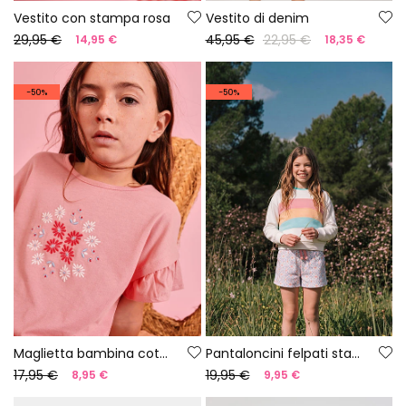
Vestito con stampa rosa
Vestito di denim
29,95 €
45,95 €
22,95 €
14,95 €
18,35 €
-50%
-50%
Maglietta bambina cotone rosa
Pantaloncini felpati stampati
17,95 €
19,95 €
8,95 €
9,95 €