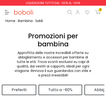
LIQUIDAZIONE TUTTO DAL -50% AL -60%
0
Home
Bambina
Saldi
Promozioni per
bambina
Totale parziale
0,00 €
Approfitta delle nostre incredibili offerte su
Totale
0,00 €
abbigliamento e accessori per bambine di
tutte le età. Trova sconti esclusivi su capi di
Continua
Inizio ordine
qualità, dai vestiti ai cappotti, ideali per ogni
stagione. Rinnova il suo guardaroba con stile e
a prezzi irresistibili!
Preferiti
Tutto a -60%
Abbig