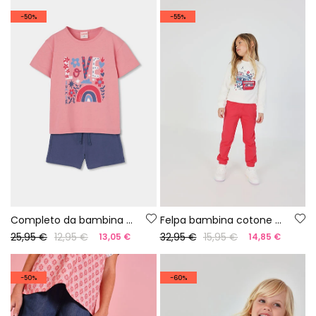
-50%
-55%
Completo da bambina in rosa e blu
Felpa bambina cotone bianco
25,95 €
12,95 €
32,95 €
15,95 €
13,05 €
14,85 €
-50%
-60%