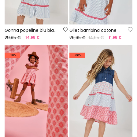
Gonna popeline blu bianco rosa
Gilet bambina cotone bianco
29,95 €
29,95 €
14,95 €
14,95 €
11,95 €
-50%
-60%