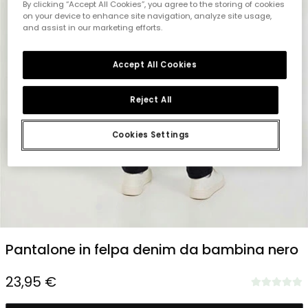
By clicking “Accept All Cookies”, you agree to the storing of cookies
on your device to enhance site navigation, analyze site usage,
and assist in our marketing efforts.
Accept All Cookies
Reject All
Cookies Settings
1
2
3
4
5
6
Pantalone in felpa denim da bambina nero
23,95 €