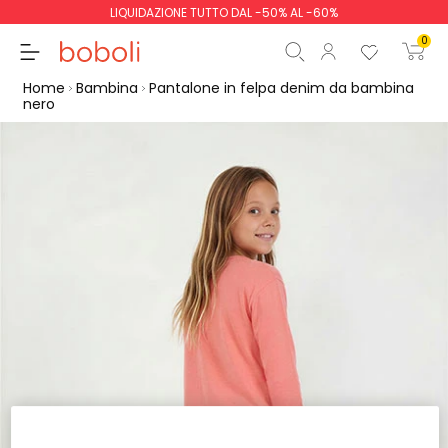
LIQUIDAZIONE TUTTO DAL -50% AL -60%
0
Home
Bambina
Pantalone in felpa denim da bambina
nero
Totale parziale
0,00 €
Totale
0,00 €
Continua
Inizio ordine