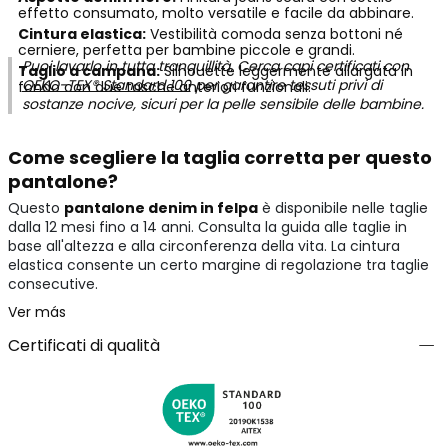
effetto consumato, molto versatile e facile da abbinare.
Cintura elastica:
Vestibilità comoda senza bottoni né
cerniere, perfetta per bambine piccole e grandi.
Puoi lavarlo in tutta tranquillità. Cerca capi certificati con
Taglio a campana:
Silhouette leggermente allargata in
OEKO-TEX® Standard 100
per garantire tessuti privi di
fondo con due tasche anteriori funzionali.
sostanze nocive, sicuri per la pelle sensibile delle bambine.
Come scegliere la taglia corretta per questo
pantalone?
Questo
pantalone denim in felpa
è disponibile nelle taglie
dalla 12 mesi fino a 14 anni. Consulta la guida alle taglie in
base all'altezza e alla circonferenza della vita. La cintura
elastica consente un certo margine di regolazione tra taglie
consecutive.
Ver más
Certificati di qualità