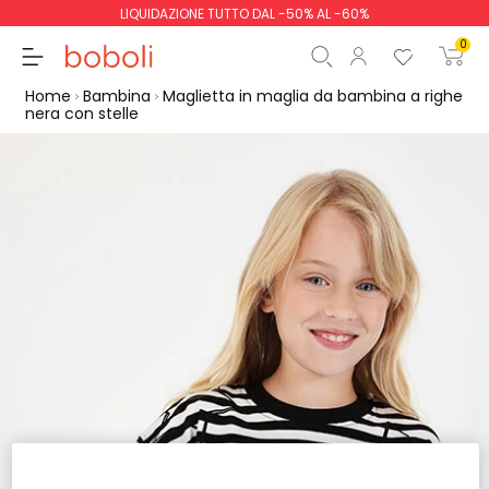
LIQUIDAZIONE TUTTO DAL -50% AL -60%
0
Home
Bambina
Maglietta in maglia da bambina a righe
nera con stelle
Totale parziale
0,00 €
Totale
0,00 €
Continua
Inizio ordine