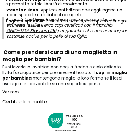
e permette totale libertà di movimento.
Stelle in rilievo:
Applicazioni brillanti che aggiungono un
tocco speciale e distinto al completo.
La qualità del tessuto soddisfa i più severi standard di
Taglie disponibili:
Dalla 4 alla 16 anni, con opzioni per ogni
sicurezza tessile. Cerca capi certificati con il marchio
fase della crescita.
OEKO-TEX® Standard 100
per garantire che non contengano
sostanze nocive per la pelle di tua figlia.
Come prendersi cura di una maglietta in
maglia per bambini?
Puoi lavarla in lavatrice con acqua fredda e ciclo delicato.
Evita l'asciugatrice per preservare il tessuto. I
capi in maglia
per bambina
mantengono meglio la loro forma se li lasci
asciugare in orizzontale su una superficie piana.
Ver más
Certificati di qualità