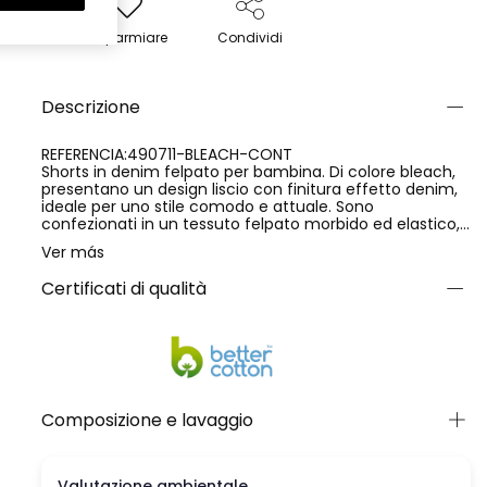
Risparmiare
Condividi
Descrizione
REFERENCIA:490711-BLEACH-CONT
Shorts in denim felpato per bambina. Di colore bleach,
presentano un design liscio con finitura effetto denim,
ideale per uno stile comodo e attuale. Sono
confezionati in un tessuto felpato morbido ed elastico,
con una composizione di 76% cotone, 16% poliestere e
Ver más
8% elastan, che offre comfort, flessibilità e una
vestibilità piacevole. Un capo pratico e versatile,
Certificati di qualità
perfetto per l'uso quotidiano.
Composizione e lavaggio