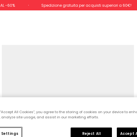
 AL -60%
Spedizione gratuita per acquisti superiori a 60€!
 “Accept All Cookies”, you agree to the storing of cookies on your device to enh
 analyze site usage, and assist in our marketing efforts.
 Settings
Reject All
Accept A