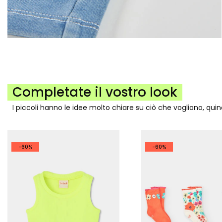
Completate il vostro look
I piccoli hanno le idee molto chiare su ciò che vogliono, qui
-60%
-60%