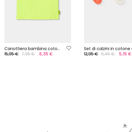
Canottiera bambina cotone verde fluo
15,95 €
7,95 €
6,35 €
12,95 €
6,45 €
5,15 €