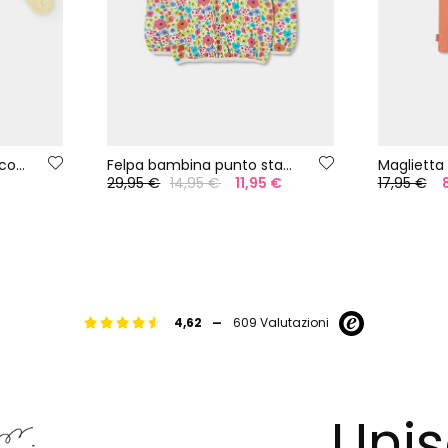
Set di calzini in cotone con fiori
Felpa bambina punto stampato
29,95 €
14,95 €
11,95 €
17,95 €
-
4,62
609 Valutazioni
Unis