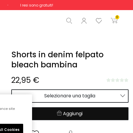
I resi sono gratuiti!
Totale
0,00 €
0
Inizio ordine
Shorts in denim felpato
bleach bambina
22,95 €
Selezionare una taglia
ance site
Aggiungi
ll Cookies