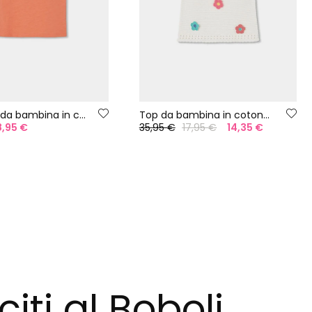
Maglietta da bambina in cotone arancione
Top da bambina in cotone grigio
8,95 €
35,95 €
17,95 €
14,35 €
citi al Boboli