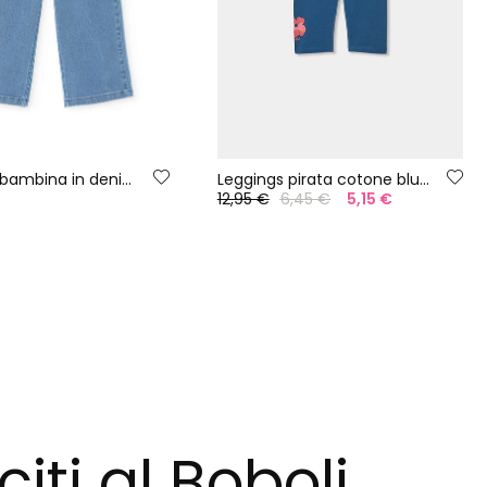
Pantaloni bambina in denim elasticizzato bleach
Leggings pirata cotone blu marino
12,95 €
6,45 €
5,15 €
citi al Boboli