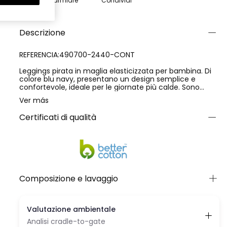
Risparmiare
Condividi
Descrizione
REFERENCIA:490700-2440-CONT
Leggings pirata in maglia elasticizzata per bambina. Di
colore blu navy, presentano un design semplice e
confortevole, ideale per le giornate più calde. Sono
realizzati in un tessuto morbido e flessibile, con una
Ver más
composizione di 92% cotone e 8% elastan, che assicura
comfort, elasticità e libertà di movimento. Un capo
Certificati di qualità
pratico e versatile, perfetto per l’uso quotidiano e facile
da abbinare a diversi stili.
Composizione e lavaggio