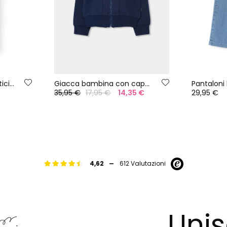
Leggings in maglia elasticizzata blu navy
Giacca bambina con cappuccio blu marino
35,95 €
17,95 €
14,35 €
29,95 €
-
4,62
612 Valutazioni
Unis