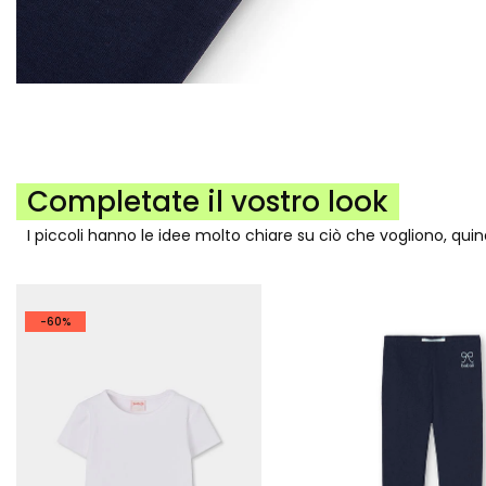
Completate il vostro look
I piccoli hanno le idee molto chiare su ciò che vogliono, qui
-60%