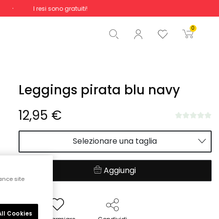
I resi sono gratuiti!
Totale
0,00 €
0
Inizio ordine
Leggings pirata blu navy
12,95 €
Selezionare una taglia
Aggiungi
ance site
ll Cookies