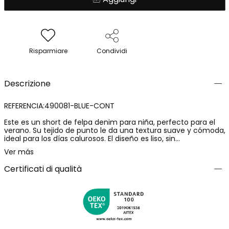
Risparmiare
Condividi
Descrizione
REFERENCIA:490081-BLUE-CONT
Este es un short de felpa denim para niña, perfecto para el
verano. Su tejido de punto le da una textura suave y cómoda,
ideal para los días calurosos. El diseño es liso, sin
decoraciones, lo que lo hace fácil de combinar con cualquier
Ver más
prenda. Viene en un atractivo color azul que evoca el cielo de
verano. El cierre es de botón, sencillo y seguro. Las tallas
Certificati di qualità
disponibles van desde los 4 meses hasta los 16 años,
cubriendo una amplia gama de edades. Este short es una
opción versátil y fresca para el guardarropa de cualquier
niña.