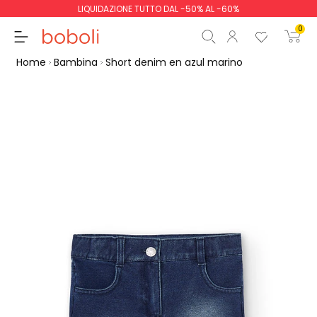
LIQUIDAZIONE TUTTO DAL -50% AL -60%
0
Home
Bambina
Short denim en azul marino
Totale parziale
0,00 €
Totale
0,00 €
Continua
Inizio ordine