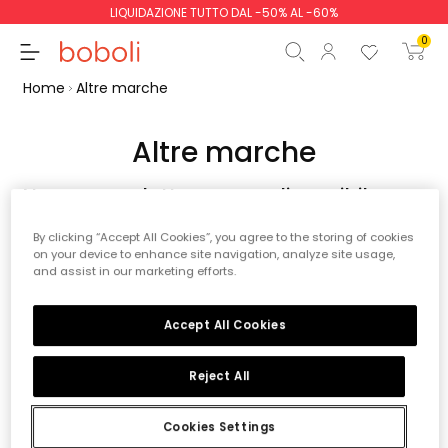
LIQUIDAZIONE TUTTO DAL -50% AL -60%
0
Home
Altre marche
Altre marche
Nessun prodotto ancora disponibile
Totale parziale
0,00 €
Rimanete sintonizzati! Altri prodotti saranno presentati
Totale
0,00 €
By clicking “Accept All Cookies”, you agree to the storing of cookies
qui man mano che verranno aggiunti.
on your device to enhance site navigation, analyze site usage,
and assist in our marketing efforts.
Continua
Inizio ordine
Accept All Cookies
*Sconto applicato sul
prezzo stagionale
Reject All
Cookies Settings