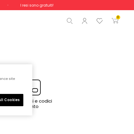
I resi sono gratuiti!
Totale
0,00 €
0
Inizio ordine
ance site
ll Cookies
Promozioni e codici
sconto