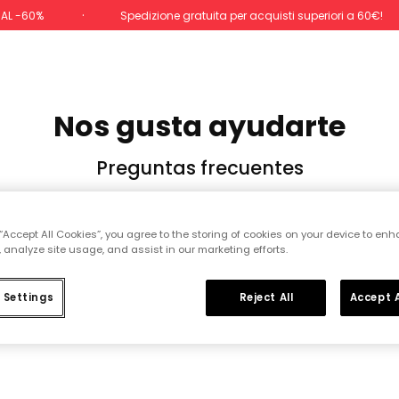
 AL -60%
Spedizione gratuita per acquisti superiori a 60€!
Nos gusta ayudarte
Preguntas frecuentes
 “Accept All Cookies”, you agree to the storing of cookies on your device to enh
 analyze site usage, and assist in our marketing efforts.
 Settings
Reject All
Accept A
Account e
Forme di
abbonamento
pagamento