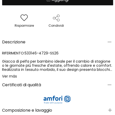
Risparmiare
Condividi
Descrizione
RIFERIMENTO:533146-4729-SS26
Giacca di pelfa per bambino ideale per il cambio di stagione
o le giornate più fresche d'estate, offrendo calore e comfort.
Realizzata in tessuto morbido, il suo design presenta blocchi
di colore verde e terracotta, completati da un pratico
Ver más
cappuccio. La chiusura con cerniera ne facilita l'uso
quotidiano. È un capo versatile disponibile in taglie per
Certificati di qualità
bambini da 12 mesi a 10 anni. Perfetta per abbinare con jeans
o pantaloni casual, questa giacca aggiunge un tocco
moderno e comodo al guardaroba infantile.
Composizione e lavaggio