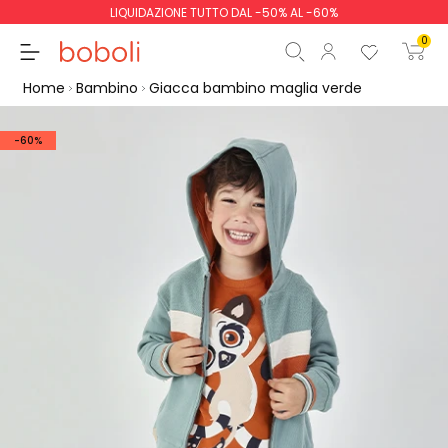
LIQUIDAZIONE TUTTO DAL -50% AL -60%
0
Home
Bambino
Giacca bambino maglia verde
-60%
Totale parziale
0,00 €
Totale
0,00 €
Continua
Inizio ordine