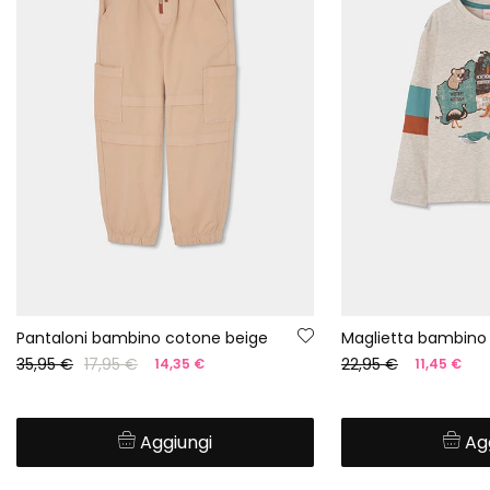
Pantaloni bambino cotone beige
35,95 €
17,95 €
22,95 €
14,35 €
11,45 €
Aggiungi
Ag