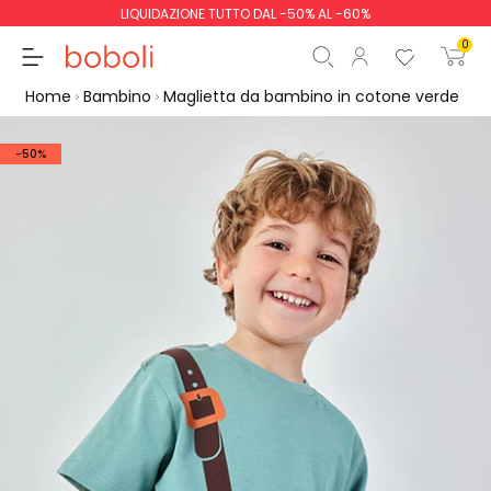
LIQUIDAZIONE TUTTO DAL -50% AL -60%
0
Home
Bambino
Maglietta da bambino in cotone verde
-50%
Totale parziale
0,00 €
Totale
0,00 €
Continua
Inizio ordine