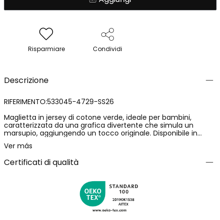
Risparmiare
Condividi
Descrizione
RIFERIMENTO:533045-4729-SS26
Maglietta in jersey di cotone verde, ideale per bambini,
caratterizzata da una grafica divertente che simula un
marsupio, aggiungendo un tocco originale. Disponibile in
taglie da 12 mesi fino a 10 anni, copre una vasta gamma di
Ver más
età. Il materiale morbido e leggero assicura comfort per
tutto il giorno. Perfetta per abbinamenti casual, questa
Certificati di qualità
maglietta a maniche corte è adatta per qualsiasi attività
all'aperto.