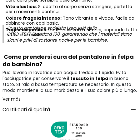
cura della pelle sensibile delle bambine.
Vita elastica:
Si adatta al corpo senza stringere, perfetta
per i movimenti continui.
Colore fragola intenso:
Tono vibrante e vivace, facile da
abbinare con capi basic.
Questo pantalone soddisfa i requisiti dello
Taglie disponibili:
Da 12 mesi fino a 14 anni, coprendo tutte
OEKO-TEX® Standard 100
, garantendo che i materiali siano
le fasi di crescita.
sicuri e privi di sostanze nocive per le bambine.
Come prendersi cura del pantalone in felpa
da bambina?
Puoi lavarlo in lavatrice con acqua fredda o tiepida. Evita
l'asciugatrice per conservare il
tessuto in felpa
in buono
stato. Stiralo a bassa temperatura se necessario. In questo
modo mantiene la sua morbidezza e il suo colore più a lungo.
Ver más
Certificati di qualità