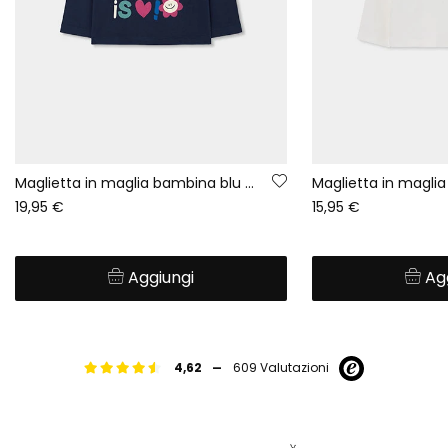
Maglietta in maglia bambina blu navy con stampa lettere
19,95 €
15,95 €
Aggiungi
Ag
-
4,62
609 Valutazioni