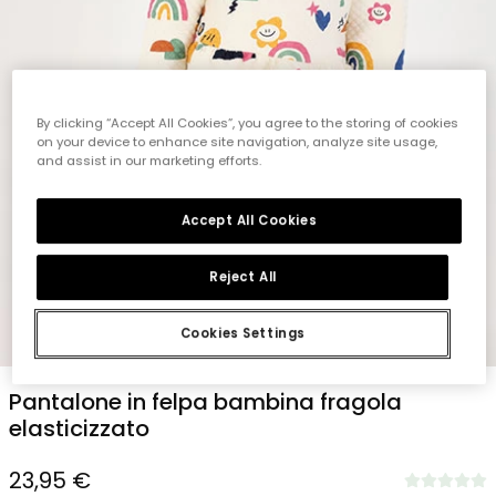
By clicking “Accept All Cookies”, you agree to the storing of cookies
on your device to enhance site navigation, analyze site usage,
and assist in our marketing efforts.
Accept All Cookies
Reject All
Cookies Settings
1
2
3
4
5
Pantalone in felpa bambina fragola
elasticizzato
23,95 €