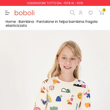
LIQUIDAZIONE TUTTO DAL -50% AL -60%
0
Home
Bambina
Pantalone in felpa bambina fragola
elasticizzato
Totale parziale
0,00 €
Totale
0,00 €
Continua
Inizio ordine