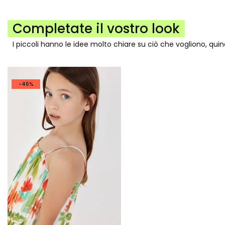
Completate il vostro look
I piccoli hanno le idee molto chiare su ciò che vogliono, qui
-46%