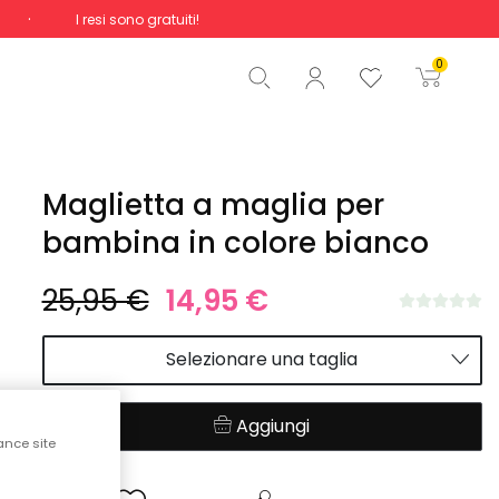
I resi sono gratuiti!
Totale
0,00 €
0
Inizio ordine
Maglietta a maglia per
bambina in colore bianco
25,95 €
14,95 €
Selezionare una taglia
Aggiungi
ance site