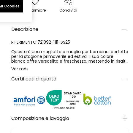
ll Cookies
Risparmiare
Condividi
Descrizione
RIFERIMENTO:721392-1111-SS25
Questa è una maglietta a maglia per bambina, perfetta
per la stagione primaverile ed estiva. Il suo colore
bianco offre versatilità e freschezza, mettendo in risalto
un attraente design frontale di una bambina in diversi
Ver más
colori. È realizzata in un materiale morbido e
confortevole, ideale per l'uso quotidiano. La maglietta
Certificati di qualità
ha maniche corte e dettagli decorativi sulle spalle che
aggiungono un tocco di stile. È disponibile in taglie per
bambine di età compresa tra 4 e 16 anni. Abbinala a
jeans o gonne per un look incantevole e divertente.
Composizione e lavaggio