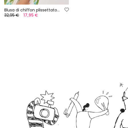
Blusa di chiffon plissettato per bambina con stampa floreale.
32,95 €
17,95 €