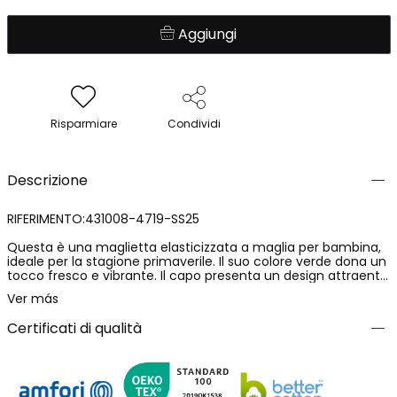
Aggiungi
Risparmiare
Condividi
Descrizione
RIFERIMENTO:431008-4719-SS25
Questa è una maglietta elasticizzata a maglia per bambina,
ideale per la stagione primaverile. Il suo colore verde dona un
tocco fresco e vibrante. Il capo presenta un design attraente
e una texture morbida che assicura comodità per tutto il
Ver más
giorno. È disponibile in taglie che si adattano a un range
continuo di età dai 4 ai 16 anni. Le maniche lunghe offrono
Certificati di qualità
calore e protezione, perfette per giorni freschi. È un'opzione
versatile che può essere facilmente combinata con
pantaloni o gonne, rendendola adatta a diverse occasioni.