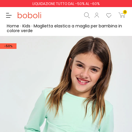
LIQUIDAZIONE TUTTO DAL -50% AL -60%
0
Home
Kids
Maglietta elastica a maglia per bambina in
colore verde
-50%
Totale parziale
0,00 €
Totale
0,00 €
Continua
Inizio ordine