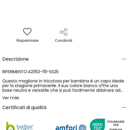
Risparmiare
Condividi
Descrizione
RIFERIMENTO:421153-1111-SS25
Questo maglione in tricotosa per bambina è un capo ideale
per la stagione primaverile. Il suo colore bianco offre una
base neutra e versatile che si può facilmente abbinare ad
altri capi. È realizzato in un materiale morbido e leggero che
Ver más
garantisce comfort e calore. Presenta un design con dettagli
nella parte inferiore, oltre a un tessuto con un motivo a punti
Certificati di qualità
che gli conferisce un tocco unico. Destinato a bambine dai 4
ai 16 anni, è perfetto per creare look accoglienti e stilosi.