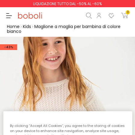
LIQUIDAZIONE TUTTO DAL -50% AL -60%
0
Home
Kids
Maglione a maglia per bambina di colore
bianco
-43%
Totale parziale
0,00 €
Totale
0,00 €
Continua
Inizio ordine
By clicking “Accept All Cookies”, you agree to the storing of cookies
on your device to enhance site navigation, analyze site usage,