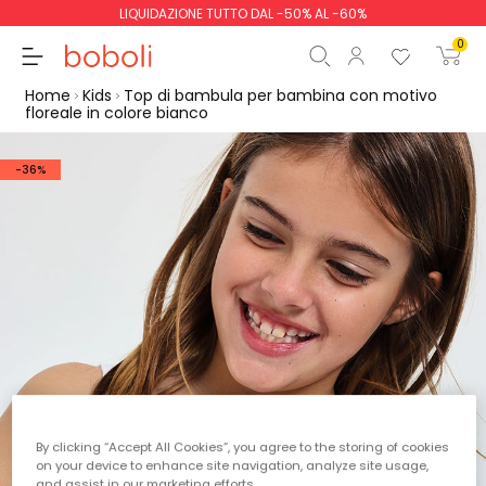
LIQUIDAZIONE TUTTO DAL -50% AL -60%
0
Home
Kids
Top di bambula per bambina con motivo
floreale in colore bianco
-36%
Totale parziale
0,00 €
Totale
0,00 €
Continua
Inizio ordine
By clicking “Accept All Cookies”, you agree to the storing of cookies
on your device to enhance site navigation, analyze site usage,
and assist in our marketing efforts.