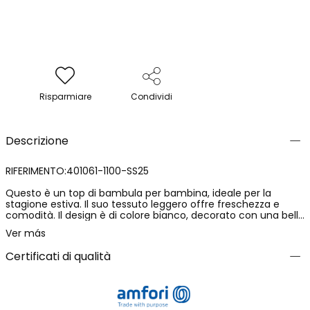
Risparmiare
Condividi
Descrizione
RIFERIMENTO:401061-1100-SS25
Questo è un top di bambula per bambina, ideale per la
stagione estiva. Il suo tessuto leggero offre freschezza e
comodità. Il design è di colore bianco, decorato con una bella
stampa di fiori dai toni vivaci che gli conferisce un tocco
Ver más
allegro. Presenta spalline sottili e una chiusura con bottoni,
facilitandone l'uso. È disponibile in taglie per bambine dai 4 ai
Certificati di qualità
16 anni. Questo top si abbina perfettamente con pantaloncini
o gonne, essendo un'opzione versatile e stilosa per il
guardaroba quotidiano della tua piccola.