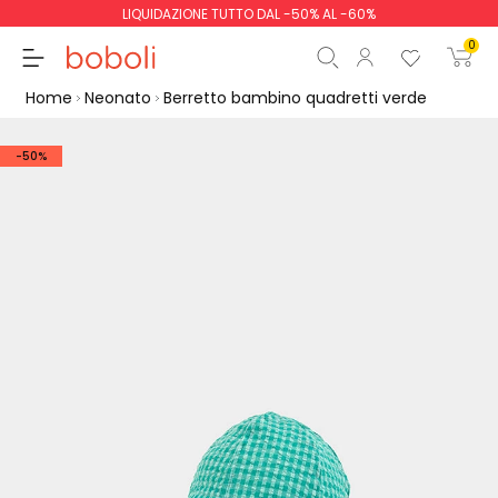
LIQUIDAZIONE TUTTO DAL -50% AL -60%
0
Home
Neonato
Berretto bambino quadretti verde
-50%
Totale parziale
0,00 €
Totale
0,00 €
Continua
Inizio ordine