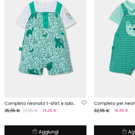
Completo neonato t-shirt e salopette stampa verde
35,95 €
17,95 €
32,95 €
14,35 €
16,45 €
Aggiungi
Ag