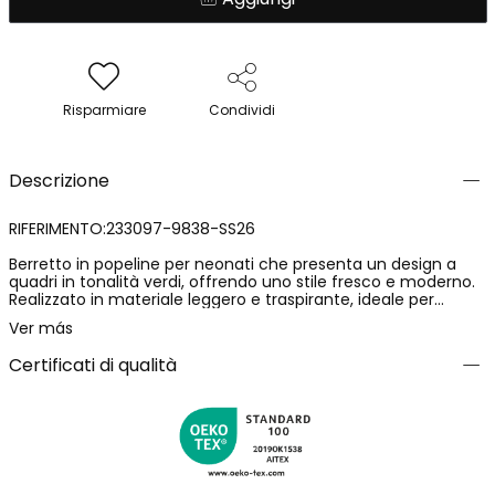
Risparmiare
Condividi
Descrizione
RIFERIMENTO:233097-9838-SS26
Berretto in popeline per neonati che presenta un design a
quadri in tonalità verdi, offrendo uno stile fresco e moderno.
Realizzato in materiale leggero e traspirante, ideale per
proteggere dal sole leggero. Destinato a neonati da 0 a 24
Ver más
mesi, è disponibile nelle taglie XXS/42, XS/45, S/48 e M/50. La
sua vestibilità comoda lo rende perfetto per qualsiasi uscita
Certificati di qualità
all'aperto. Si abbina bene a completi casual per un look
rilassato e di stile.