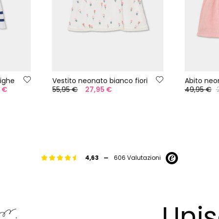
righe
Vestito neonato bianco fiori
Abito neo
5 €
55,95 €
27,95 €
49,95 €
-
4,63
606 Valutazioni
Unis