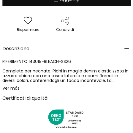
Risparmiare
Condividi
Descrizione
RIFERIMENTO:143019-BLEACH-SS26
Completo per neonate. Pichi in maglia denim elasticizzata in
azzurro chiaro con una tasca laterale e ricami floreali in
diversi colori, conferendogli un tocco incantevole. La
maglietta in cotone elasticizzato di colore bianco con una
Ver más
stampa floreale in diversi colori e apertura sulla spalla per
facilitare il cambio. Disponibile in taglie da 1 mese a 24 mesi.
Certificati di qualità
Un'opzione moderna e funzionale per le più piccole.