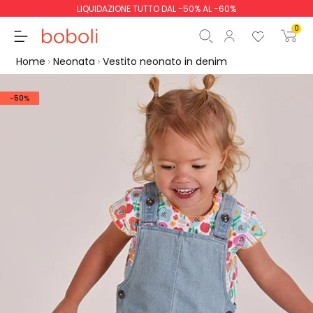
LIQUIDAZIONE TUTTO DAL -50% AL -60%
0
Home
Neonata
Vestito neonato in denim
-50%
Totale parziale
0,00 €
Totale
0,00 €
Continua
Inizio ordine