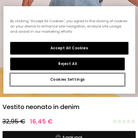
By clicking “Accept All Cookies”, you agree to the storing of cookies
on your device to enhance site navigation, analyze site usage,
and assist in our marketing efforts.
Accept All Cookies
Reject All
Cookies Settings
1
2
3
4
5
6
7
8
Vestito neonato in denim
32,95 €
16,45 €
Aggiungi