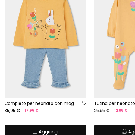
Completo per neonato con maglietta e pantalone in cotone
35,95 €
25,95 €
17,95 €
12,95 €
Aggiungi
Ag