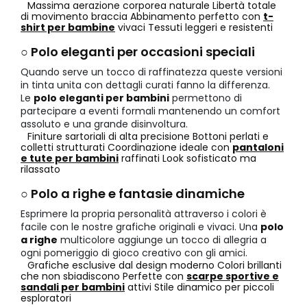
Massima aerazione corporea naturale
Libertà totale
di movimento braccia
Abbinamento perfetto con
t-
shirt per bambine
vivaci
Tessuti leggeri e resistenti
○ Polo eleganti per occasioni speciali
Quando serve un tocco di raffinatezza queste versioni
in tinta unita con dettagli curati fanno la differenza.
Le
polo eleganti per bambini
permettono di
partecipare a eventi formali mantenendo un comfort
assoluto e una grande disinvoltura.
Finiture sartoriali di alta precisione
Bottoni perlati e
colletti strutturati
Coordinazione ideale con
pantaloni
e tute per bambini
raffinati
Look sofisticato ma
rilassato
○ Polo a righe e fantasie dinamiche
Esprimere la propria personalità attraverso i colori è
facile con le nostre grafiche originali e vivaci. Una
polo
a righe
multicolore aggiunge un tocco di allegria a
ogni pomeriggio di gioco creativo con gli amici.
Grafiche esclusive dal design moderno
Colori brillanti
che non sbiadiscono
Perfette con
scarpe sportive e
sandali per bambini
attivi
Stile dinamico per piccoli
esploratori