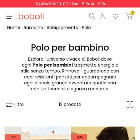
LIQUIDAZIONE TUTTO DAL -50% AL -60%
0
Home
Bambino
Abbigliamento
Polo
Polo per bambino
Esplora l'universo vivace di Boboli dove
Totale parziale
0,00 €
ogni
Polo per bambini
trasmette energia e
stile senza tempo. Rinnova il guardaroba con
Totale
0,00 €
capi resistenti pensati per accompagnare
ogni piccola grande avventura quotidiana
Continua
Inizio ordine
con un tocco di eleganza moderna.
Filtro
12 prodotti
-50%
-60%