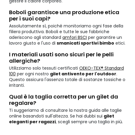
gestire il calore corporeo.
Boboli garantisce una produzione etica
per i suoi capi?
Assolutamente sì, poiché monitoriamo ogni fase della
filiera produttiva. Boboli e tutte le sue fabbriche
aderiscono agli standard
amfori BSCI
per garantire un
lavoro giusto e l'uso di
smanicati sportivi bimbo
etici.
I materiali usati sono sicuri per le pelli
allergiche?
Utilizziamo solo tessuti certificati
OEKO-TEX® Standard
100
per ogni nostro
gilet antivento per l'outdoor
.
Questo assicura l'assenza totale di sostanze tossiche o
irritanti.
Qual è la taglia corretta per un gilet da
regalare?
Ti suggeriamo di consultare la nostra guida alle taglie
online basandoti sull'altezza. Se hai dubbi sui
gilet
eleganti per ragazzi
, scegli sempre una taglia in più.