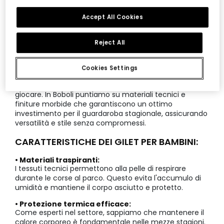
Accept All Cookies
Guida alla scelta del gilet per
Reject All
bambini
Scegliere il capo giusto significa bilanciare comfort
Cookies Settings
termico e libertà di movimento. Un buon gilet protegge
il petto dal freddo lasciando le braccia libere per
giocare. In Boboli puntiamo su materiali tecnici e
finiture morbide che garantiscono un ottimo
investimento per il guardaroba stagionale, assicurando
versatilità e stile senza compromessi.
CARATTERISTICHE DEI GILET PER BAMBINI:
• Materiali traspiranti:
I tessuti tecnici permettono alla pelle di respirare
durante le corse al parco. Questo evita l'accumulo di
umidità e mantiene il corpo asciutto e protetto.
• Protezione termica efficace:
Come esperti nel settore, sappiamo che mantenere il
calore corporeo è fondamentale nelle mezze stagioni.