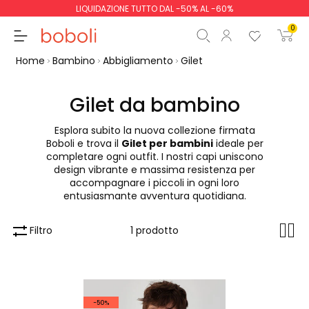
LIQUIDAZIONE TUTTO DAL -50% AL -60%
0
Home
Bambino
Abbigliamento
Gilet
Gilet da bambino
Esplora subito la nuova collezione firmata
Totale parziale
0,00 €
Boboli e trova il
Gilet per bambini
ideale per
completare ogni outfit. I nostri capi uniscono
Totale
0,00 €
design vibrante e massima resistenza per
accompagnare i piccoli in ogni loro
Continua
Inizio ordine
entusiasmante avventura quotidiana.
Filtro
1 prodotto
-50%