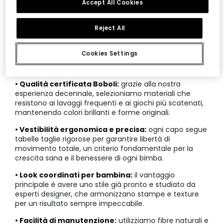
Accept All Cookies
CARATTERISTICHE DI SALDI SU TOTAL LOOK
PER BAMBINA:
Reject All
• Versatilità dei completi bambina scontati:
i nostri
set coordinati permettono di creare più outfit con
Cookies Settings
pochi pezzi, ottimizzando lo spazio nell'armadio e
facilitando la scelta mattutina.
• Qualità certificata Boboli:
grazie alla nostra
esperienza decennale, selezioniamo materiali che
resistono ai lavaggi frequenti e ai giochi più scatenati,
mantenendo colori brillanti e forme originali.
• Vestibilità ergonomica e precisa:
ogni capo segue
tabelle taglie rigorose per garantire libertà di
movimento totale, un criterio fondamentale per la
crescita sana e il benessere di ogni bimba.
• Look coordinati per bambina:
il vantaggio
principale è avere uno stile già pronto e studiato da
esperti designer, che armonizzano stampe e texture
per un risultato sempre impeccabile.
• Facilità di manutenzione:
utilizziamo fibre naturali e