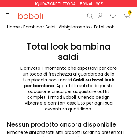
LIQUIDAZIONE TUTTO DAL -50% AL -60%
0
Home
Bambina
Saldi
Abbigliamento
Total look
Total look bambina
saldi
Totale parziale
0,00 €
È arrivato il momento che aspettavi per dare
Totale
0,00 €
un tocco di freschezza al guardaroba della
tua piccola con i nostri
Saldi su total look
Continua
Inizio ordine
per bambina
. Approfitta subito di questa
occasione unica per acquistare outfit
completi firmati Boboli, unendo design
vibrante e comfort assoluto per ogni sua
avventura quotidiana.
Nessun prodotto ancora disponibile
Rimanete sintonizzati! Altri prodotti saranno presentati