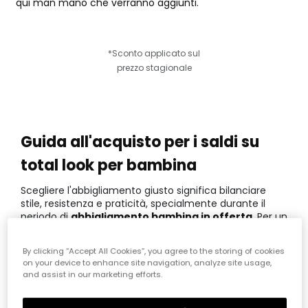
qui man mano che verranno aggiunti.
*Sconto applicato sul
prezzo stagionale
Guida all'acquisto per i saldi su
total look per bambina
Scegliere l'abbigliamento giusto significa bilanciare
stile, resistenza e praticità, specialmente durante il
periodo di
abbigliamento bambina in offerta
. Per un
acquisto intelligente, considera la versatilità dei capi e
la qualità dei tessuti, assicurandoti che ogni pezzo
By clicking “Accept All Cookies”, you agree to the storing of cookies
possa essere mescolato facilmente. Il nostro obiettivo
on your device to enhance site navigation, analyze site usage,
è offrirti un risparmio reale senza mai rinunciare alla
and assist in our marketing efforts.
personalità esplosiva che caratterizza ogni collezione
Boboli, pensata per bambine che non si fermano mai.