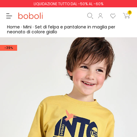
LIQUIDAZIONE TUTTO DAL -50% AL -60%
0
Home
Mini
Set di felpa e pantalone in maglia per
neonato di colore giallo
-39%
Totale parziale
0,00 €
Totale
0,00 €
Continua
Inizio ordine