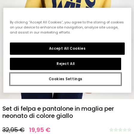
By clicking “Accept All Cookies”, you agree to the storing of cookies
on your device to enhance site navigation, analyze site usage,
and assist in our marketing efforts.
Accept All Cookies
Reject All
Cookies Settings
1
2
3
4
5
6
7
8
Set di felpa e pantalone in maglia per
neonato di colore giallo
32,95 €
19,95 €