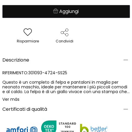
Aggiungi
Risparmiare
Condividi
Descrizione
RIFERIMENTO:301093-4724-SS25
Questo è un completo di felpa e pantaloni in maglia per
neonato maschio, ideale per mantenere i più piccoli comodi
e al caldo. La felpa è di un giallo vivace con una stampa che
include animali, che le conferisce un tocco divertente. I
Ver más
pantaloni sono di un blu marino, offrendo un bel contrasto.
Realizzato in un materiale morbido, questo completo è
Certificati di qualità
perfetto per l'uso quotidiano. È disponibile in taglie per età da
6 mesi a 8 anni. È un'opzione versatile che si può abbinare a
diversi capi per creare look allegri e comodi.