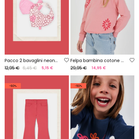
Pacco 2 bavaglini neonato in cotone stampato
Felpa bambina cotone salmone
12,95 €
6,45 €
29,95 €
5,15 €
14,95 €
-60%
-50%