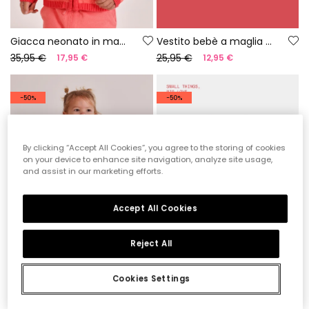
Giacca neonato in maglia rosa
Vestito bebè a maglia con stampa
35,95 €
25,95 €
17,95 €
12,95 €
-50%
-50%
By clicking “Accept All Cookies”, you agree to the storing of cookies
on your device to enhance site navigation, analyze site usage,
and assist in our marketing efforts.
Accept All Cookies
Reject All
Cookies Settings
Set neonato cotone rosa
Tutina neonato di cotone bianco