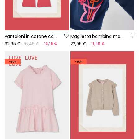
Pantaloni in cotone colore fragola da bambina
Maglietta bambina manica lunga cotone blu navy
32,95 €
16,45 €
22,95 €
13,15 €
11,45 €
-60%
-60%