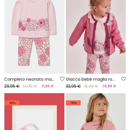
Completo neonato maglia cotone rosa
Giacca bebè maglia rosa
29,95 €
14,95 €
32,95 €
16,45 €
11,95 €
14,85 €
-60%
-50%