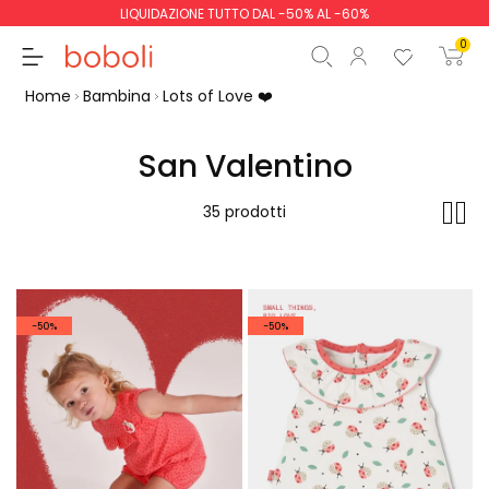
LIQUIDAZIONE TUTTO DAL -50% AL -60%
0
Home
Bambina
Lots of Love ❤️
San Valentino
Totale parziale
0,00 €
35 prodotti
Totale
0,00 €
Continua
Inizio ordine
-50%
-50%