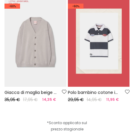
-60%
-60%
Giacca di maglia beige bambino
Polo bambino cotone in nero e bianco
35,95 €
17,95 €
29,95 €
14,95 €
14,35 €
11,95 €
*Sconto applicato sul
prezzo stagionale