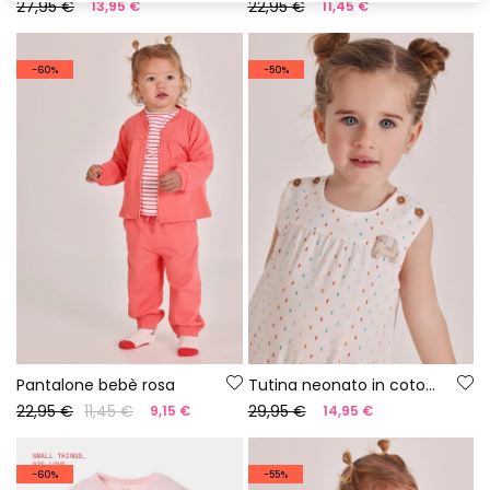
27,95 €
22,95 €
13,95 €
11,45 €
-60%
-50%
Pantalone bebè rosa
Tutina neonato in cotone colore bianco
22,95 €
11,45 €
29,95 €
9,15 €
14,95 €
-60%
-55%