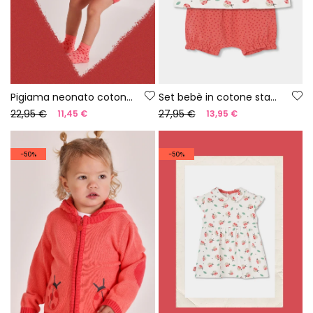
Pigiama neonato cotone con stampa
Set bebè in cotone stampato
22,95 €
27,95 €
11,45 €
13,95 €
-50%
-50%