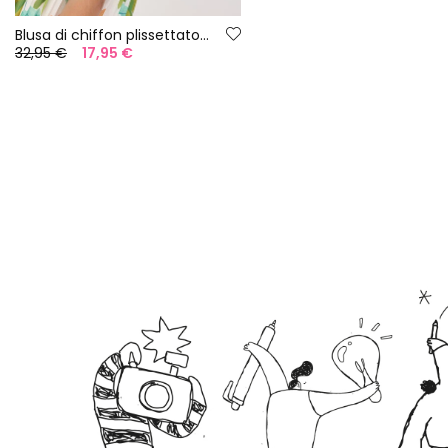
Blusa di chiffon plissettato per bambina con stampa floreale.
32,95 €
17,95 €