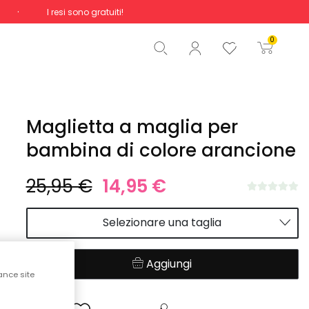
I resi sono gratuiti!
Totale
0,00 €
0
Inizio ordine
Maglietta a maglia per
bambina di colore arancione
25,95 €
14,95 €
Selezionare una taglia
Aggiungi
ance site