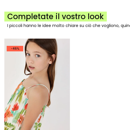
Completate il vostro look
I piccoli hanno le idee molto chiare su ciò che vogliono, qui
-46%