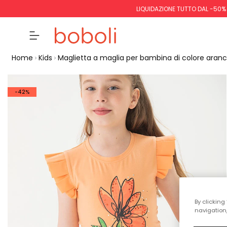
LIQUIDAZIONE TUTTO DAL -50%
Home
Kids
Maglietta a maglia per bambina di colore aran
-42%
By clicking
navigation,