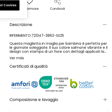
ll Cookies
Risparmiare
Condividi
Descrizione
RIFERIMENTO:721347-3862-SS25
Questa maglietta in maglia per bambina è perfetta per
le giornate soleggiate. Il suo colore salmone vibrante e il
design con stampa di un fiore con dettagli applicati la
rendono divertente e attraente. È realizzata in un
Ver más
tessuto morbido che fornisce comodità durante tutto il
giorno. La maglietta presenta un collo rotondo e
Certificati di qualità
maniche corte con dettagli che aggiungono un tocco
speciale. È disponibile in taglie adatte per bambine dai 4
ai 16 anni. Abbinala a dei pantaloncini o a una gonna per
un look fresco e allegro in qualsiasi occasione.
Composizione e lavaggio