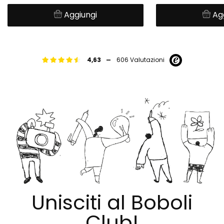
Aggiungi
Ag
-
4,63
606 Valutazioni
Unisciti al Boboli
Club!