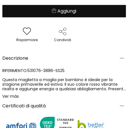
Aggiungi
Risparmiare
Condividi
Descrizione
RIFERIMENTO:531076-3886-SS25
Questa maglietta a maglia per bambino è ideale per la
stagione primaverile ed estiva. Il suo colore rosso vibrante
risalta e aggiunge energia a qualsiasi abbigliamento. Presenta
un design con illustrazioni di tavole da surf e un messaggio
Ver más
divertente, che la rende un'opzione attraente per i più piccoli.
Realizzata in un materiale morbido e leggero, offre comfort
Certificati di qualità
durante tutta la giornata. Disponibile in taglie per bambini da
4 a 16 anni, questa maglietta è perfetta da abbinare a
pantaloncini o capi sportivi. Un capo base versatile che non
può mancare nel guardaroba del tuo bambino.