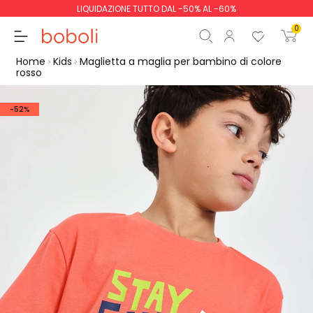
LIQUIDAZIONE TUTTO DAL -50% AL -60%
0
Home
Kids
Maglietta a maglia per bambino di colore
rosso
-52%
Totale parziale
0,00 €
Totale
0,00 €
Continua
Inizio ordine