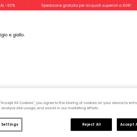
 AL -60%
Spedizione gratuita per acquisti superiori a 60€!
gio e giallo.
 “Accept All Cookies”, you agree to the storing of cookies on your device to enh
 analyze site usage, and assist in our marketing efforts.
 Settings
Reject All
Accept A