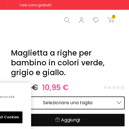
I resi sono gratuiti!
Totale
0,00 €
0
Inizio ordine
Maglietta a righe per
bambino in colori verde,
grigio e giallo.
22,95 €
10,95 €
ance site
Selezionare una taglia
ll Cookies
Aggiungi