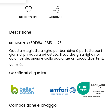
Risparmiare
Condividi
Descrizione
RIFERIMENTO:501084-9615-SS25
Questa maglietta a righe per bambino è perfetta per i
giorni di primavera ed estate. Il suo design a righe nei
colori verde, grigio e giallo aggiunge un tocco divertente
e moderno. Realizzata con un materiale morbido e
Ver más
traspirante, è ideale per mantenere il comfort durante
l'uso quotidiano. La maglietta presenta una stampa di
Certificati di qualità
lettere, apportando uno stile attraente. Disponibile nelle
taglie per bambini dai 4 ai 16 anni, può essere abbinata
a pantaloncini o jeans per creare look ideali per qualsiasi
occasione informale.
Composizione e lavaggio