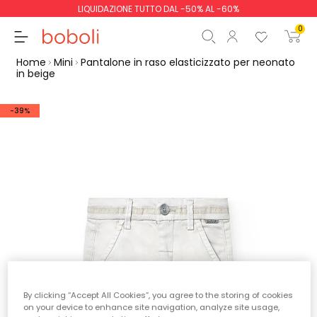
LIQUIDAZIONE TUTTO DAL -50% AL -60%
0
Home
Mini
Pantalone in raso elasticizzato per neonato
in beige
-39%
Totale parziale
0,00 €
Totale
0,00 €
Continua
Inizio ordine
By clicking “Accept All Cookies”, you agree to the storing of cookies
on your device to enhance site navigation, analyze site usage,