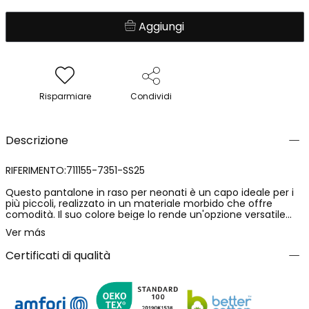
Aggiungi
Risparmiare
Condividi
Descrizione
RIFERIMENTO:711155-7351-SS25
Questo pantalone in raso per neonati è un capo ideale per i
più piccoli, realizzato in un materiale morbido che offre
comodità. Il suo colore beige lo rende un'opzione versatile
adatta a diverse occasioni. È disponibile in una gamma
Ver más
continua di taglie da 6 mesi a 8 anni, rendendolo adatto alla
crescita del tuo piccolo. Perfetto per abbinare con magliette
Certificati di qualità
dai colori vivaci o maglioncini leggeri, questo pantalone è
un'ottima opzione per vestire con stile e comfort.