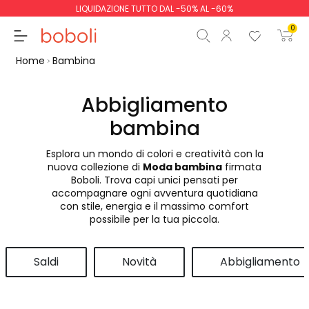
LIQUIDAZIONE TUTTO DAL -50% AL -60%
0
Home
Bambina
Abbigliamento
bambina
Totale parziale
0,00 €
Esplora un mondo di colori e creatività con la
Totale
0,00 €
nuova collezione di
Moda bambina
firmata
Boboli. Trova capi unici pensati per
Continua
Inizio ordine
accompagnare ogni avventura quotidiana
con stile, energia e il massimo comfort
possibile per la tua piccola.
Saldi
Novità
Abbigliamento