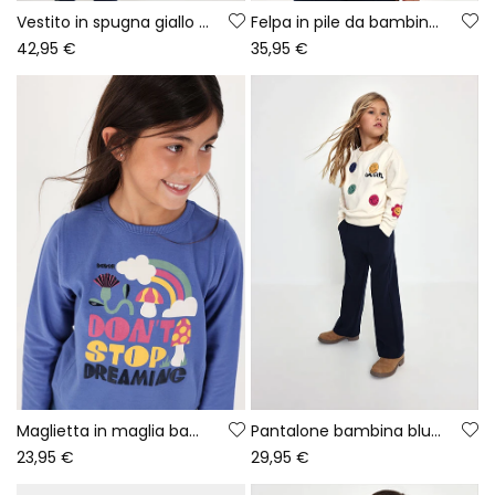
Vestito in spugna giallo con patch di emoticon
Felpa in pile da bambina color crudo con emoji
42,95 €
35,95 €
Maglietta in maglia bambina blu con stampa arcobaleno
Pantalone bambina blu navy
23,95 €
29,95 €