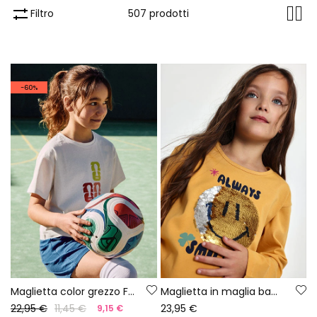
Filtro
507 prodotti
-60%
Maglietta color grezzo FIFA WORLD CUP 2026© X Boboli
Maglietta in maglia bambina gialla con paillettes smiley
22,95 €
11,45 €
23,95 €
9,15 €