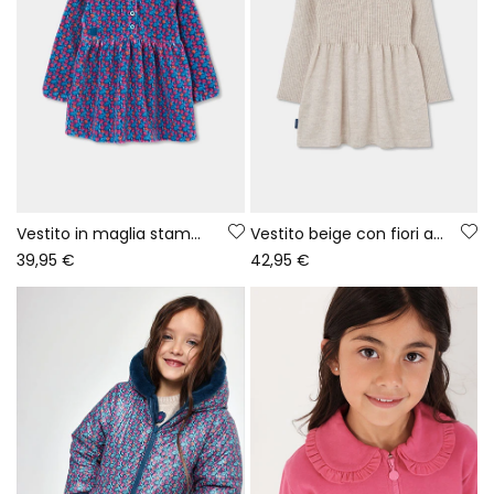
Vestito in maglia stampato fiori blu e rosa
Vestito beige con fiori all\'uncinetto
39,95 €
42,95 €